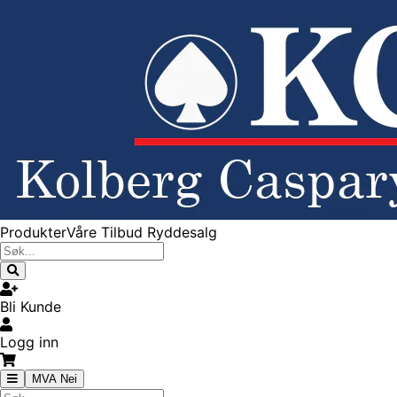
Produkter
Våre Tilbud
Ryddesalg
Bli Kunde
Logg inn
MVA Nei