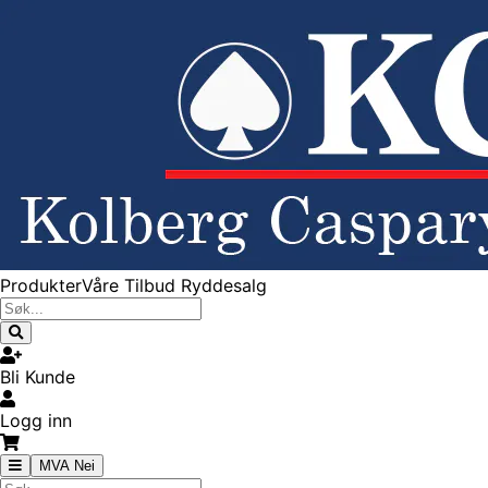
Produkter
Våre Tilbud
Ryddesalg
Bli Kunde
Logg inn
MVA Nei