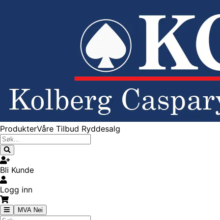
Produkter
Våre Tilbud
Ryddesalg
Bli Kunde
Logg inn
MVA Nei